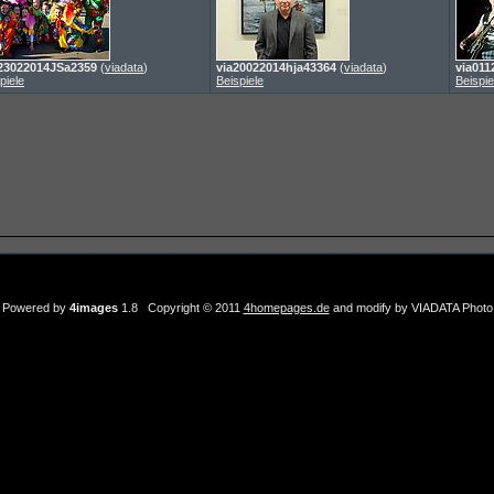
23022014JSa2359
(
viadata
)
via20022014hja43364
(
viadata
)
via011
piele
Beispiele
Beispie
Powered by
4images
1.8 Copyright © 2011
4homepages.de
and modify by VIADATA Photo