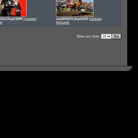
22013hja23895
(
viadata
)
via28092013hja9328
(
viadata
)
le
Beispiele
Bilder pro Seite: