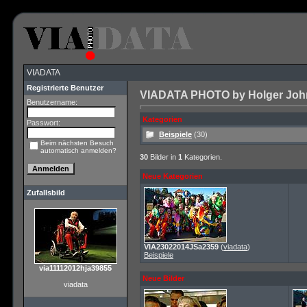
VIADATA
Registrierte Benutzer
VIADATA PHOTO by Holger John 
Benutzername:
Kategorien
Passwort:
Beispiele
(30)
Beim nächsten Besuch
automatisch anmelden?
30
Bilder in
1
Kategorien.
Neue Kategorien
Zufallsbild
VIA23022014JSa2359
(
viadata
)
Beispiele
via11112012hja39855
Neue Bilder
viadata