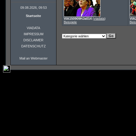
09.08.2026, 09:53
Startseite
VIA150909HJa014
(
viadata
)
VIA
Beispiele
Beis
VIADATA
IMPRESSUM
DISCLAIMER
DATENSCHUTZ
Mail an Webmaster