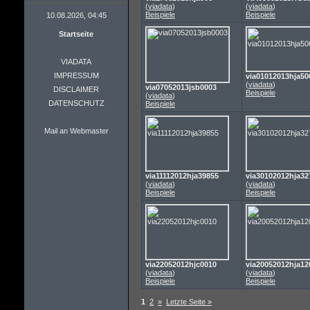
(
viadata
)
(
viadata
)
Beispiele
Beispiele
10.08.2026, 04:45
Startseite
VIADATA
IMPRESSUM
via01012013hja50
(
viadata
)
via07052013jsb0003
DISCLAIMER
Beispiele
(
viadata
)
DATENSCHUTZ
Beispiele
Mail an Webmaster
via11112012hja39855
via30102012hja32
(
viadata
)
(
viadata
)
Beispiele
Beispiele
via22052012hjc0010
via20052012hja12
(
viadata
)
(
viadata
)
Beispiele
Beispiele
1
2
»
Letzte Seite »