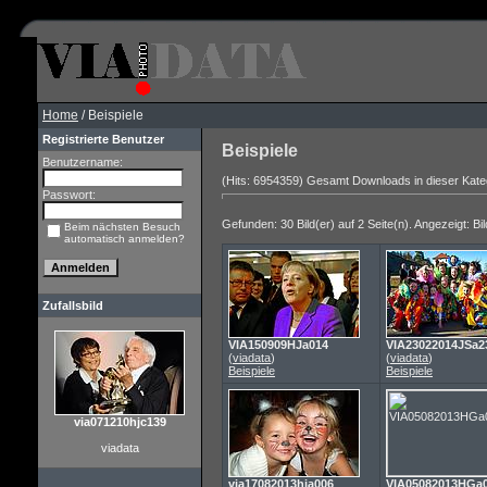
Home
/ Beispiele
Registrierte Benutzer
Beispiele
Benutzername:
(Hits: 6954359) Gesamt Downloads in dieser Kate
Passwort:
Gefunden: 30 Bild(er) auf 2 Seite(n). Angezeigt: Bil
Beim nächsten Besuch
automatisch anmelden?
Zufallsbild
VIA150909HJa014
VIA23022014JSa2
(
viadata
)
(
viadata
)
Beispiele
Beispiele
via071210hjc139
viadata
via17082013hja006
VIA05082013HGa