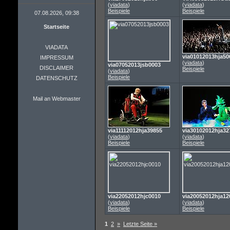
(
viadata
)
(
viadata
)
Beispiele
Beispiele
07.08.2026, 09:38
Startseite
VIADATA
via01012013hja50
IMPRESSUM
(
viadata
)
via07052013jsb0003
DISCLAIMER
Beispiele
(
viadata
)
Beispiele
DATENSCHUTZ
Mail an Webmaster
via11112012hja39855
via30102012hja32
(
viadata
)
(
viadata
)
Beispiele
Beispiele
via22052012hjc0010
via20052012hja12
(
viadata
)
(
viadata
)
Beispiele
Beispiele
1
2
»
Letzte Seite »