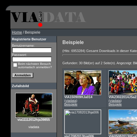
Home
/ Beispiele
Registrierte Benutzer
Beispiele
Benutzername:
(Hits: 6953284) Gesamt Downloads in dieser Kate
Passwort:
Gefunden: 30 Bild(er) auf 2 Seite(n). Angezeigt: Bil
Beim nächsten Besuch
automatisch anmelden?
Zufallsbild
VIA150909HJa014
VIA23022014JSa2
(
viadata
)
(
viadata
)
Beispiele
Beispiele
via11112012hja39855
viadata
via17082013hja006
VIA05082013HGa