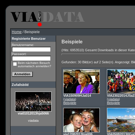
Home
/ Beispiele
Registrierte Benutzer
Beispiele
Benutzername:
(Hits: 6953510) Gesamt Downloads in dieser Kate
Passwort:
Gefunden: 30 Bild(er) auf 2 Seite(n). Angezeigt: Bil
Beim nächsten Besuch
automatisch anmelden?
Zufallsbild
VIA150909HJa014
VIA23022014JSa2
(
viadata
)
(
viadata
)
Beispiele
Beispiele
via01012013hja5066
viadata
via17082013hja006
VIA05082013HGa