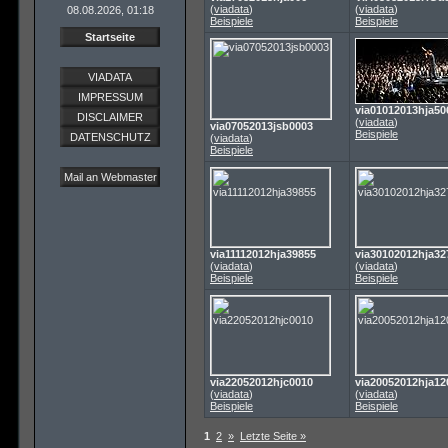
(
viadata
)
(
viadata
)
08.08.2026, 01:18
Beispiele
Beispiele
Startseite
VIADATA
IMPRESSUM
via01012013hja50
DISCLAIMER
(
viadata
)
via07052013jsb0003
Beispiele
DATENSCHUTZ
(
viadata
)
Beispiele
Mail an Webmaster
via11112012hja39855
via30102012hja32
(
viadata
)
(
viadata
)
Beispiele
Beispiele
via22052012hjc0010
via20052012hja12
(
viadata
)
(
viadata
)
Beispiele
Beispiele
1
2
»
Letzte Seite »