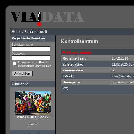
Home
/ Benutzerprofil
Registrierte Benutzer
Kontrollzentrum
Benutzername:
Profil von: viadata
Passwort:
Registriert seit:
15.02.2010
Beim nächsten Besuch
Zuletzt aktiv:
11.02.2025 13:
automatisch anmelden?
Kommentare:
0
E-Mail:
info@viadata d
Homepage:
http://www.viad
Zufallsbild
ICQ:
VIA23022014JSa2359
viadata