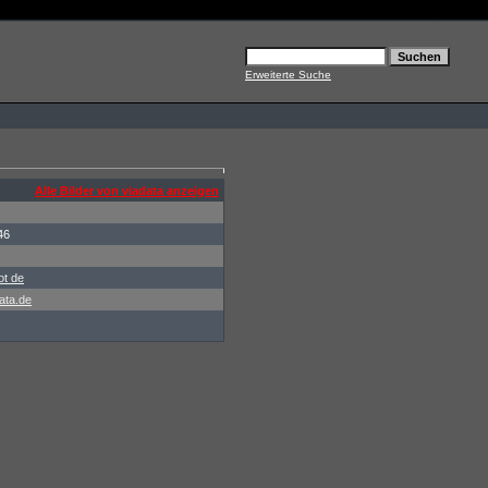
Erweiterte Suche
Alle Bilder von viadata anzeigen
46
ot de
ata.de