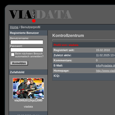
Home
/ Benutzerprofil
Registrierte Benutzer
Kontrollzentrum
Benutzername:
Profil von: viadata
Passwort:
Registriert seit:
15.02.2010
Beim nächsten Besuch
Zuletzt aktiv:
11.02.2025 13:
automatisch anmelden?
Kommentare:
0
E-Mail:
info@viadata d
Homepage:
http://www.viad
Zufallsbild
ICQ:
via20052012hja12080
viadata