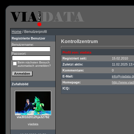
Home
/ Benutzerprofil
Registrierte Benutzer
Kontrollzentrum
Benutzername:
Profil von: viadata
Passwort:
Registriert seit:
15.02.2010
Beim nächsten Besuch
Zuletzt aktiv:
11.02.2025 13:
automatisch anmelden?
Kommentare:
0
E-Mail:
info@viadata d
Homepage:
http://www.viad
Zufallsbild
ICQ:
via30102012hja32782
viadata