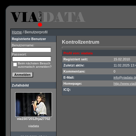
Home
/ Benutzerprofil
Registrierte Benutzer
Kontrollzentrum
Benutzername:
Profil von: viadata
Passwort:
Registriert seit:
15.02.2010
Beim nächsten Besuch
Zuletzt aktiv:
11.02.2025 13:
automatisch anmelden?
Kommentare:
0
E-Mail:
info@viadata d
Homepage:
http://www.viad
Zufallsbild
ICQ:
via15072012hja27702
viadata