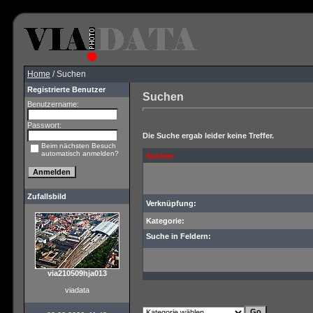
Home
/ Suchen
Registrierte Benutzer
Suchen
Benutzername:
Passwort:
Die Suche ergab leider keine Treffer.
Beim nächsten Besuch
automatisch anmelden?
Suchen
Zufallsbild
Verknüpfung:
Kategorie:
Suche in Feldern:
via210509hja013
viadata