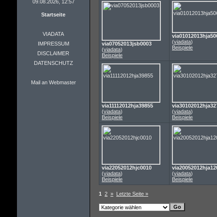
09.08.2026, 12:57
Startseite
VIADATA
via01012013hja50
(
viadata
)
IMPRESSUM
via07052013jsb0003
Beispiele
(
viadata
)
DISCLAIMER
Beispiele
DATENSCHUTZ
Mail an Webmaster
via11112012hja39855
via30102012hja32
(
viadata
)
(
viadata
)
Beispiele
Beispiele
via22052012hjc0010
via20052012hja12
(
viadata
)
(
viadata
)
Beispiele
Beispiele
1
2
»
Letzte Seite »