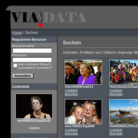
Home
/ Suchen
Registrierte Benutzer
Suchen
Benutzername:
Gefunden: 30 Bild(er) auf 2 Seite(n). Angezeigt: Bil
Passwort:
Beim nächsten Besuch
automatisch anmelden?
Zufallsbild
VIA150909HJa014
VIA23022014JSa2
(
viadata
)
(
viadata
)
Beispiele
Beispiele
via30062012hja19141
via17082013hja006
VIA05082013HGa
viadata
(
viadata
)
(
viadata
)
Beispiele
Beispiele