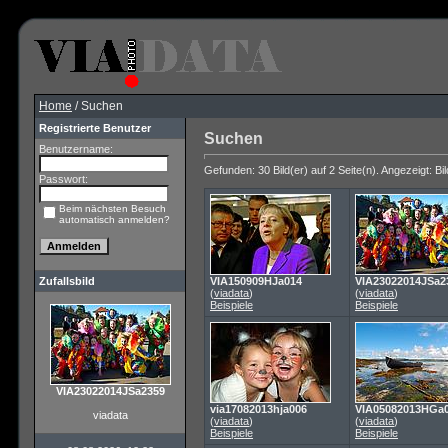
Home
/ Suchen
Registrierte Benutzer
Suchen
Benutzername:
Gefunden: 30 Bild(er) auf 2 Seite(n). Angezeigt: Bil
Passwort:
Beim nächsten Besuch
automatisch anmelden?
Zufallsbild
VIA150909HJa014
VIA23022014JSa2
(
viadata
)
(
viadata
)
Beispiele
Beispiele
VIA23022014JSa2359
via17082013hja006
VIA05082013HGa
viadata
(
viadata
)
(
viadata
)
Beispiele
Beispiele