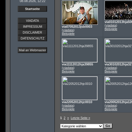
08.08.2026, 12:22
Startseite
VIADATA
via01012013hja50
(
viadata
)
IMPRESSUM
via07052013jsb0003
Beispiele
(
viadata
)
DISCLAIMER
Beispiele
DATENSCHUTZ
Mail an Webmaster
via11112012hja39855
via30102012hja32
(
viadata
)
(
viadata
)
Beispiele
Beispiele
via22052012hjc0010
via20052012hja12
(
viadata
)
(
viadata
)
Beispiele
Beispiele
1
2
»
Letzte Seite »