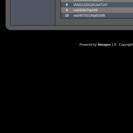
8
VIA02122012HJa47147
9
via030607hje009
10
via04072013hja82008
Powered by
4images
1.8 Copyright