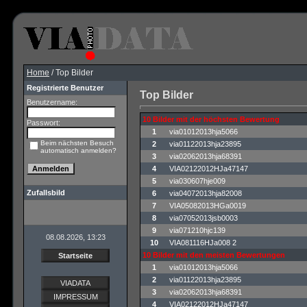
Home
/ Top Bilder
Registrierte Benutzer
Top Bilder
Benutzername:
10 Bilder mit der höchsten Bewertung
Passwort:
1
via01012013hja5066
Beim nächsten Besuch
2
via01122013hja23895
automatisch anmelden?
3
via02062013hja68391
4
VIA02122012HJa47147
5
via030607hje009
Zufallsbild
6
via04072013hja82008
7
VIA05082013HGa0019
8
via07052013jsb0003
9
via071210hjc139
08.08.2026, 13:23
10
VIA081116HJa008 2
10 Bilder mit den meisten Bewertungen
Startseite
1
via01012013hja5066
2
via01122013hja23895
VIADATA
3
via02062013hja68391
IMPRESSUM
4
VIA02122012HJa47147