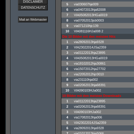
DISCLAIMER
5
via030607hje009
DATENSCHUTZ
6
via04072013hja82008
7
VIA05082013HGa0019
Mail an Webmaster
8
via07052013jsb0003
9
via071210hjc139
10
VIA081116HJa008 2
Die 10 Bilder mit den meisten Hits
1
via28092013hja9328
2
VIA23022014JSa2359
3
via01122013hja23895
4
VIA05082013HGa0019
5
via18102012hja30861
6
via15072012hja27702
7
via22052012hjc0010
8
via231110hja002
9
via02062013hja68391
10
VIA090103HJa002
10 Bilder mit den meisten Downloads
1
via01122013hja23895
2
via02062013hja68391
3
VIA090103HJa002
4
via17082013hja006
5
VIA23022014JSa2359
6
via28092013hja9328
7
via01012013hja5066