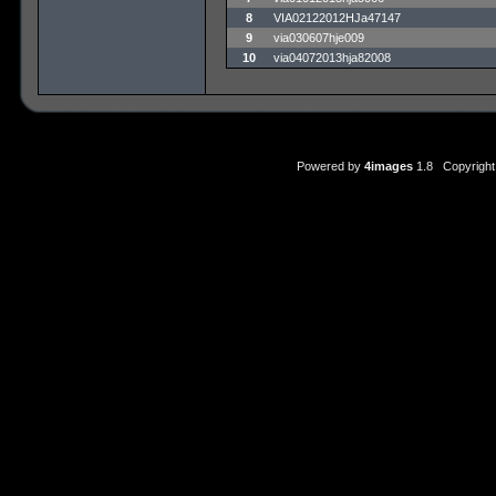
8
VIA02122012HJa47147
9
via030607hje009
10
via04072013hja82008
Powered by
4images
1.8 Copyright