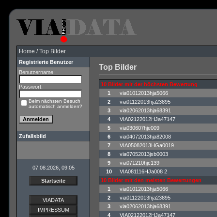
Home
/ Top Bilder
Registrierte Benutzer
Top Bilder
Benutzername:
10 Bilder mit der höchsten Bewertung
Passwort:
1
via01012013hja5066
Beim nächsten Besuch
2
via01122013hja23895
automatisch anmelden?
3
via02062013hja68391
4
VIA02122012HJa47147
5
via030607hje009
Zufallsbild
6
via04072013hja82008
7
VIA05082013HGa0019
8
via07052013jsb0003
9
via071210hjc139
07.08.2026, 09:05
10
VIA081116HJa008 2
10 Bilder mit den meisten Bewertungen
Startseite
1
via01012013hja5066
2
via01122013hja23895
VIADATA
3
via02062013hja68391
IMPRESSUM
4
VIA02122012HJa47147