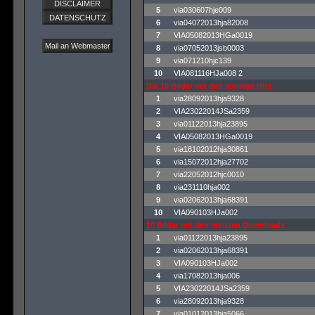
DISCLAIMER
5
via030607hje009
DATENSCHUTZ
6
via04072013hja82008
7
VIA05082013HGa0019
Mail an Webmaster
8
via07052013jsb0003
9
via071210hjc139
10
VIA081116HJa008 2
Die 10 Bilder mit den meisten Hits
1
via28092013hja9328
2
VIA23022014JSa2359
3
via01122013hja23895
4
VIA05082013HGa0019
5
via18102012hja30861
6
via15072012hja27702
7
via22052012hjc0010
8
via231110hja002
9
via02062013hja68391
10
VIA090103HJa002
10 Bilder mit den meisten Downloads
1
via01122013hja23895
2
via02062013hja68391
3
VIA090103HJa002
4
via17082013hja006
5
VIA23022014JSa2359
6
via28092013hja9328
7
via01012013hja5066