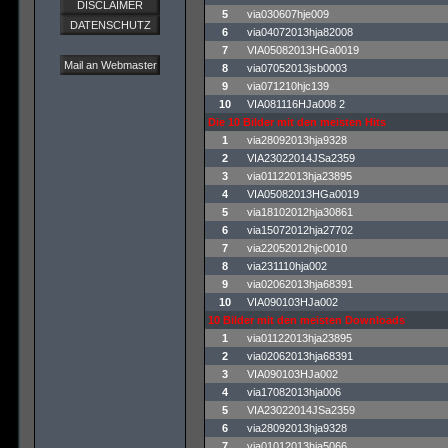
DISCLAIMER
5
via030607hje009
DATENSCHUTZ
6
via04072013hja82008
7
VIA05082013HGa0019
Mail an Webmaster
8
via07052013jsb0003
9
via071210hjc139
10
VIA081116HJa008 2
Die 10 Bilder mit den meisten Hits
1
via28092013hja9328
2
VIA23022014JSa2359
3
via01122013hja23895
4
VIA05082013HGa0019
5
via18102012hja30861
6
via15072012hja27702
7
via22052012hjc0010
8
via231110hja002
9
via02062013hja68391
10
VIA090103HJa002
10 Bilder mit den meisten Downloads
1
via01122013hja23895
2
via02062013hja68391
3
VIA090103HJa002
4
via17082013hja006
5
VIA23022014JSa2359
6
via28092013hja9328
7
via01012013hja5066