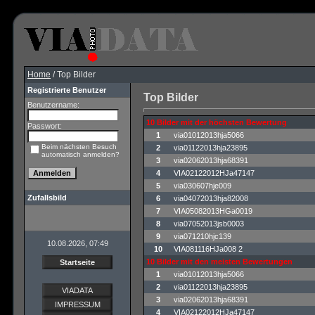
Home
/ Top Bilder
Registrierte Benutzer
Top Bilder
Benutzername:
10 Bilder mit der höchsten Bewertung
Passwort:
1
via01012013hja5066
Beim nächsten Besuch
2
via01122013hja23895
automatisch anmelden?
3
via02062013hja68391
4
VIA02122012HJa47147
5
via030607hje009
Zufallsbild
6
via04072013hja82008
7
VIA05082013HGa0019
8
via07052013jsb0003
9
via071210hjc139
10.08.2026, 07:49
10
VIA081116HJa008 2
10 Bilder mit den meisten Bewertungen
Startseite
1
via01012013hja5066
2
via01122013hja23895
VIADATA
3
via02062013hja68391
IMPRESSUM
4
VIA02122012HJa47147