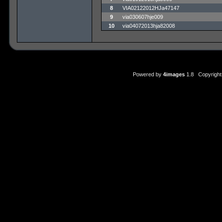
8
VIA02122012HJa47147
9
via030607hje009
10
via04072013hja82008
Powered by
4images
1.8 Copyright