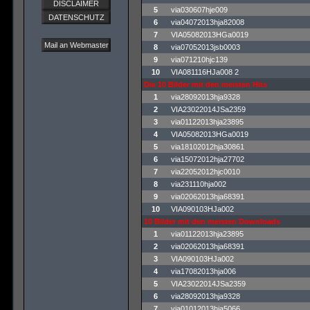
DISCLAIMER
5
via030607hje009
DATENSCHUTZ
6
via04072013hja82008
7
VIA05082013HGa0019
Mail an Webmaster
8
via07052013jsb0003
9
via071210hjc139
10
VIA081116HJa008 2
Die 10 Bilder mit den meisten Hits
1
via28092013hja9328
2
VIA23022014JSa2359
3
via01122013hja23895
4
VIA05082013HGa0019
5
via18102012hja30861
6
via15072012hja27702
7
via22052012hjc0010
8
via231110hja002
9
via02062013hja68391
10
VIA090103HJa002
10 Bilder mit den meisten Downloads
1
via01122013hja23895
2
via02062013hja68391
3
VIA090103HJa002
4
via17082013hja006
5
VIA23022014JSa2359
6
via28092013hja9328
7
via01012013hja5066