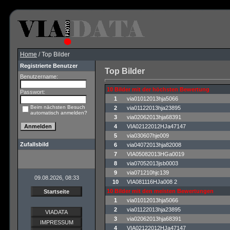
Home
/ Top Bilder
Registrierte Benutzer
Top Bilder
Benutzername:
10 Bilder mit der höchsten Bewertung
Passwort:
1
via01012013hja5066
Beim nächsten Besuch
2
via01122013hja23895
automatisch anmelden?
3
via02062013hja68391
4
VIA02122012HJa47147
5
via030607hje009
Zufallsbild
6
via04072013hja82008
7
VIA05082013HGa0019
8
via07052013jsb0003
9
via071210hjc139
09.08.2026, 08:33
10
VIA081116HJa008 2
10 Bilder mit den meisten Bewertungen
Startseite
1
via01012013hja5066
2
via01122013hja23895
VIADATA
3
via02062013hja68391
IMPRESSUM
4
VIA02122012HJa47147