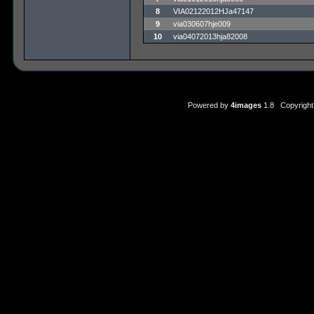
8
VIA02122012HJa47147
9
via030607hje009
10
via04072013hja82008
Powered by
4images
1.8 Copyright