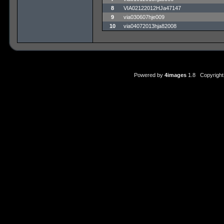
8
VIA02122012HJa47147
9
via030607hje009
10
via04072013hja82008
Powered by
4images
1.8 Copyright