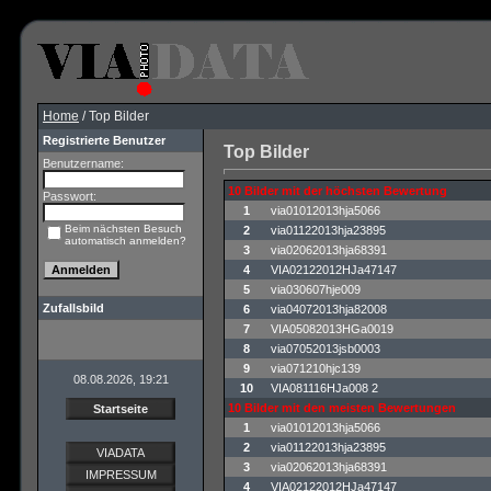
Home
/ Top Bilder
Registrierte Benutzer
Top Bilder
Benutzername:
10 Bilder mit der höchsten Bewertung
Passwort:
1
via01012013hja5066
Beim nächsten Besuch
2
via01122013hja23895
automatisch anmelden?
3
via02062013hja68391
4
VIA02122012HJa47147
5
via030607hje009
Zufallsbild
6
via04072013hja82008
7
VIA05082013HGa0019
8
via07052013jsb0003
9
via071210hjc139
08.08.2026, 19:21
10
VIA081116HJa008 2
10 Bilder mit den meisten Bewertungen
Startseite
1
via01012013hja5066
2
via01122013hja23895
VIADATA
3
via02062013hja68391
IMPRESSUM
4
VIA02122012HJa47147