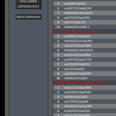
DISCLAIMER
5
via030607hje009
DATENSCHUTZ
6
via04072013hja82008
7
VIA05082013HGa0019
Mail an Webmaster
8
via07052013jsb0003
9
via071210hjc139
10
VIA081116HJa008 2
Die 10 Bilder mit den meisten Hits
1
via28092013hja9328
2
VIA23022014JSa2359
3
via01122013hja23895
4
VIA05082013HGa0019
5
via18102012hja30861
6
via15072012hja27702
7
via22052012hjc0010
8
via231110hja002
9
via02062013hja68391
10
VIA090103HJa002
10 Bilder mit den meisten Downloads
1
via01122013hja23895
2
via02062013hja68391
3
VIA090103HJa002
4
via17082013hja006
5
VIA23022014JSa2359
6
via28092013hja9328
7
via01012013hja5066