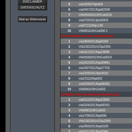
DISCLAIMER
5
via030607hje009
DATENSCHUTZ
6
via04072013hja82008
7
VIA05082013HGa0019
Mail an Webmaster
8
via07052013jsb0003
9
via071210hjc139
10
VIA081116HJa008 2
Die 10 Bilder mit den meisten Hits
1
via28092013hja9328
2
VIA23022014JSa2359
3
via01122013hja23895
4
VIA05082013HGa0019
5
via18102012hja30861
6
via15072012hja27702
7
via22052012hjc0010
8
via231110hja002
9
via02062013hja68391
10
VIA090103HJa002
10 Bilder mit den meisten Downloads
1
via01122013hja23895
2
via02062013hja68391
3
VIA090103HJa002
4
via17082013hja006
5
VIA23022014JSa2359
6
via28092013hja9328
7
via01012013hja5066