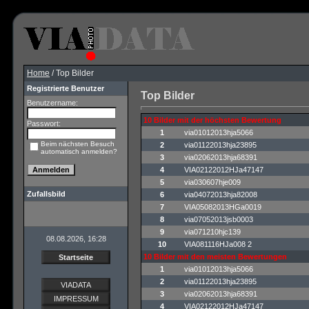
Home
/ Top Bilder
Registrierte Benutzer
Top Bilder
Benutzername:
10 Bilder mit der höchsten Bewertung
Passwort:
1
via01012013hja5066
Beim nächsten Besuch
2
via01122013hja23895
automatisch anmelden?
3
via02062013hja68391
4
VIA02122012HJa47147
5
via030607hje009
Zufallsbild
6
via04072013hja82008
7
VIA05082013HGa0019
8
via07052013jsb0003
9
via071210hjc139
08.08.2026, 16:28
10
VIA081116HJa008 2
10 Bilder mit den meisten Bewertungen
Startseite
1
via01012013hja5066
2
via01122013hja23895
VIADATA
3
via02062013hja68391
IMPRESSUM
4
VIA02122012HJa47147