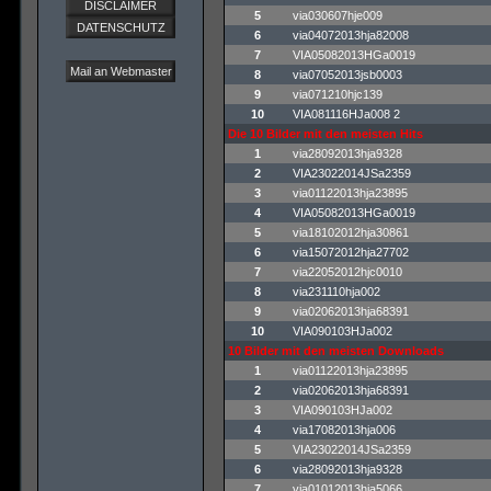
DISCLAIMER
5
via030607hje009
DATENSCHUTZ
6
via04072013hja82008
7
VIA05082013HGa0019
Mail an Webmaster
8
via07052013jsb0003
9
via071210hjc139
10
VIA081116HJa008 2
Die 10 Bilder mit den meisten Hits
1
via28092013hja9328
2
VIA23022014JSa2359
3
via01122013hja23895
4
VIA05082013HGa0019
5
via18102012hja30861
6
via15072012hja27702
7
via22052012hjc0010
8
via231110hja002
9
via02062013hja68391
10
VIA090103HJa002
10 Bilder mit den meisten Downloads
1
via01122013hja23895
2
via02062013hja68391
3
VIA090103HJa002
4
via17082013hja006
5
VIA23022014JSa2359
6
via28092013hja9328
7
via01012013hja5066