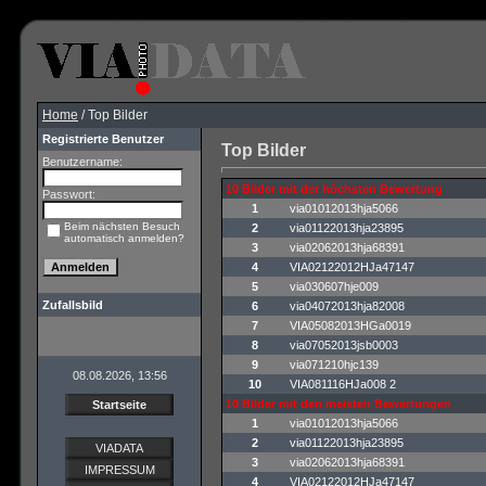
Home
/ Top Bilder
Registrierte Benutzer
Top Bilder
Benutzername:
10 Bilder mit der höchsten Bewertung
Passwort:
1
via01012013hja5066
Beim nächsten Besuch
2
via01122013hja23895
automatisch anmelden?
3
via02062013hja68391
4
VIA02122012HJa47147
5
via030607hje009
Zufallsbild
6
via04072013hja82008
7
VIA05082013HGa0019
8
via07052013jsb0003
9
via071210hjc139
08.08.2026, 13:56
10
VIA081116HJa008 2
10 Bilder mit den meisten Bewertungen
Startseite
1
via01012013hja5066
2
via01122013hja23895
VIADATA
3
via02062013hja68391
IMPRESSUM
4
VIA02122012HJa47147