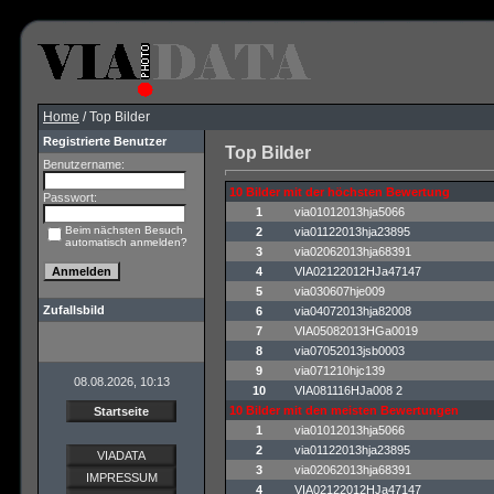
Home
/ Top Bilder
Registrierte Benutzer
Top Bilder
Benutzername:
10 Bilder mit der höchsten Bewertung
Passwort:
1
via01012013hja5066
Beim nächsten Besuch
2
via01122013hja23895
automatisch anmelden?
3
via02062013hja68391
4
VIA02122012HJa47147
5
via030607hje009
Zufallsbild
6
via04072013hja82008
7
VIA05082013HGa0019
8
via07052013jsb0003
9
via071210hjc139
08.08.2026, 10:13
10
VIA081116HJa008 2
10 Bilder mit den meisten Bewertungen
Startseite
1
via01012013hja5066
2
via01122013hja23895
VIADATA
3
via02062013hja68391
IMPRESSUM
4
VIA02122012HJa47147