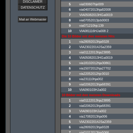
DISCLAIMER
5
via030607hje009
DATENSCHUTZ
6
via04072013hja82008
7
VIA05082013HGa0019
Mail an Webmaster
8
via07052013jsb0003
9
via071210hjc139
10
VIA081116HJa008 2
Die 10 Bilder mit den meisten Hits
1
via28092013hja9328
2
VIA23022014JSa2359
3
via01122013hja23895
4
VIA05082013HGa0019
5
via18102012hja30861
6
via15072012hja27702
7
via22052012hjc0010
8
via231110hja002
9
via02062013hja68391
10
VIA090103HJa002
10 Bilder mit den meisten Downloads
1
via01122013hja23895
2
via02062013hja68391
3
VIA090103HJa002
4
via17082013hja006
5
VIA23022014JSa2359
6
via28092013hja9328
7
via01012013hja5066